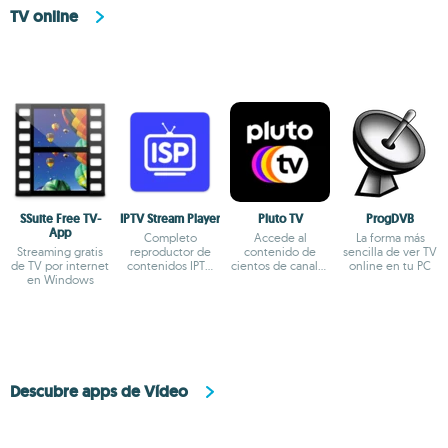
TV online
SSuite Free TV-
IPTV Stream Player
Pluto TV
ProgDVB
App
Completo
Accede al
La forma más
Streaming gratis
reproductor de
contenido de
sencilla de ver TV
de TV por internet
contenidos IPTV
cientos de canales
online en tu PC
en Windows
para Windows
online
Descubre apps de Vídeo