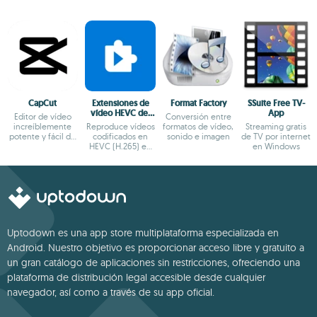
CapCut
Extensiones de
Format Factory
SSuite Free TV-
vídeo HEVC del
App
Editor de vídeo
Conversión entre
fabricante
increíblemente
Reproduce vídeos
formatos de vídeo,
Streaming gratis
potente y fácil de
codificados en
sonido e imagen
de TV por internet
usar
HEVC (H.265) en
en Windows
Windows
Uptodown es una app store multiplataforma especializada en
Android. Nuestro objetivo es proporcionar acceso libre y gratuito a
un gran catálogo de aplicaciones sin restricciones, ofreciendo una
plataforma de distribución legal accesible desde cualquier
navegador, así como a través de su app oficial.