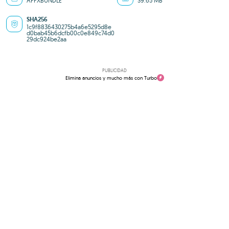
APPXBUNDLE
39.65 MB
SHA256
1c9f8836430275b4a6e5295d8e
d0bab45b6dcfb00c0e849c74d0
29dc924be2aa
PUBLICIDAD
Elimina anuncios y mucho más con Turbo