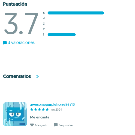
Puntuación
3.7
5
4
3
2
1
3 valoraciones
Comentarios
awesomepurplehorse86710
en 2024
Me encanta
Me gusta
Responder