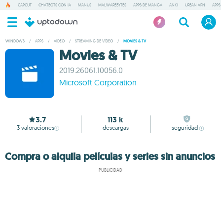
CAPCUT
CHATBOTS CON IA
MANUS
MALWAREBYTES
APPS DE MANGA
ANKI
URBAN VPN
APPS
WINDOWS
/
APPS
/
VÍDEO
/
STREAMING DE VÍDEO
/
MOVIES & TV
Movies & TV
2019.26061.10056.0
Microsoft Corporation
3.7
113 k
3
valoraciones
descargas
seguridad
Compra o alquila películas y series sin anuncios
PUBLICIDAD